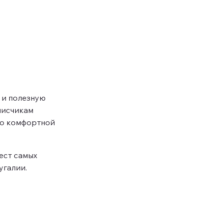
 и полезную
писчикам
но комфортной
жест самых
угалии.