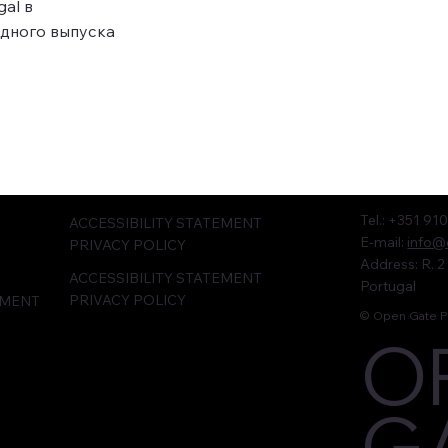
gal в
одного выпуска
Tel.: +351 91
ACCESSIBILITY STATEMENT
E-mail:
info@
PRIVACY POLICY
Address: R. 2
ACCESSIBILITY STATEMENT
Portugal
PRIVACY POLICY
EMENT
© Open Gate Po
O
G