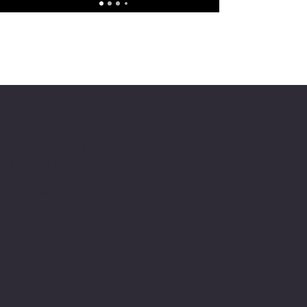
The video course for adults is a system of complex brain
development that helps to improve mental activity through
simple but effective exercises.
It is important to follow the sequence of exercises and to
practise regularly, at least twice a week.
The course includes exercises to improve concentration and
reboot mental activity.
The training will enable you to learn self-regulation techniques
and enrich your life significantly.