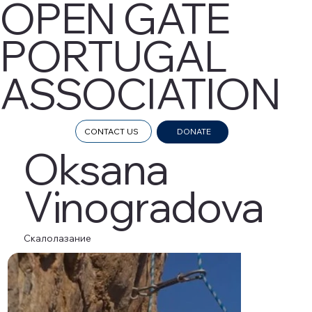
OPEN GATE
PORTUGAL
ASSOCIATION
CONTACT US
DONATE
Oksana
Vinogradova
Скалолазание