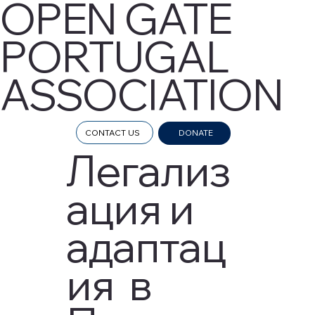
OPEN GATE
PORTUGAL
ASSOCIATION
CONTACT US
DONATE
Легализ
ация и
адаптац
ия в