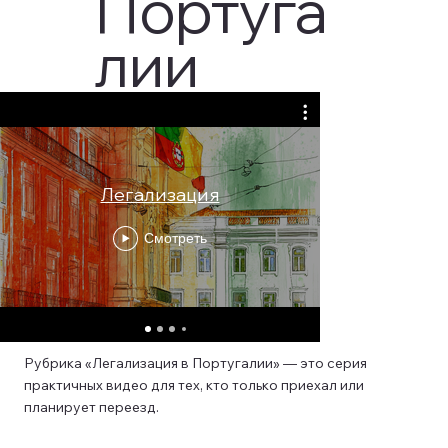
Португа
лии
Легализация
Новые за
Смотреть
Рубрика «Легализация в Португалии» — это серия
практичных видео для тех, кто только приехал или
планирует переезд.